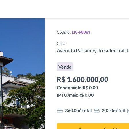
Código:
LIV-98061
Casa
Avenida Panamby, Residencial Ib
Venda
R$
1.600.000,00
Condomínio:
R$ 0,00
IPTU/mês:
R$ 0,00
360.0m² total
202.0m² útil