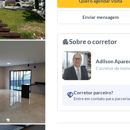
Quero agendar visita
Enviar mensagem
Sobre o corretor
apartment
Adilson Aparec
Corretor de imóve
Corretor parceiro?
handshake
Entre em contato para parceria